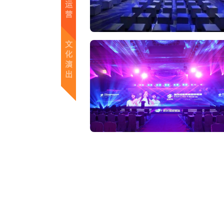
运
营
文
化
演
出