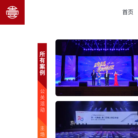
首页
所
有
案
例
公
关
活
动
主
场